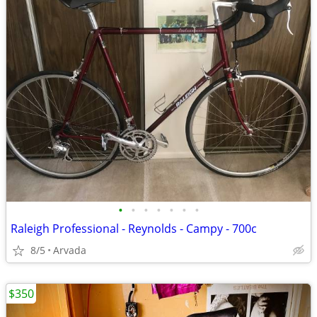
•
•
•
•
•
•
•
Raleigh Professional - Reynolds - Campy - 700c
8/5
Arvada
$350