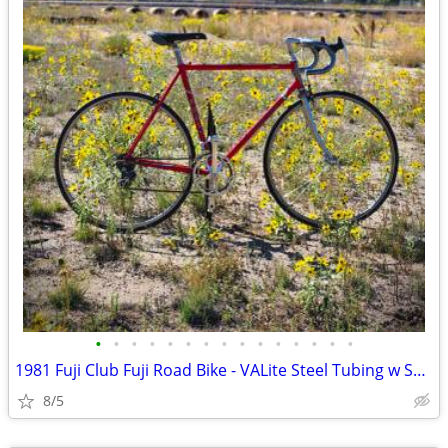
•
•
•
•
•
•
•
•
•
•
•
•
•
•
•
1981 Fuji Club Fuji Road Bike - VALite Steel Tubing w Suntour Cyclone
8/5