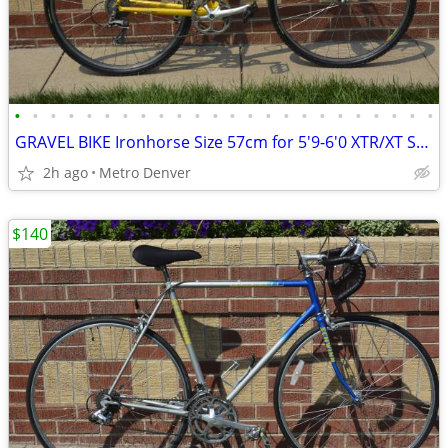
•
•
•
•
•
•
•
•
•
•
•
•
•
•
•
•
•
•
•
•
•
•
•
•
GRAVEL BIKE Ironhorse Size 57cm for 5'9-6'0 XTR/XT Shimano TUNED UP!
2h ago
Metro Denver
$140