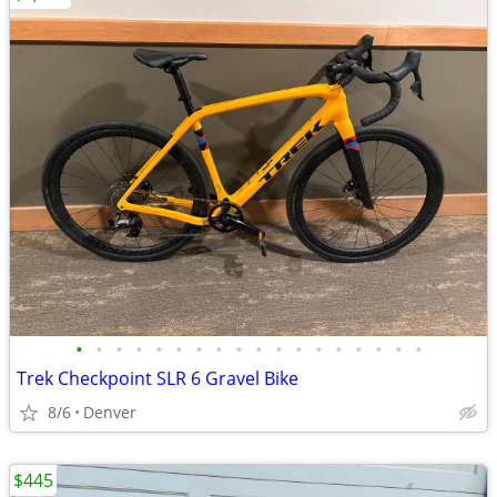
•
•
•
•
•
•
•
•
•
•
•
•
•
•
•
•
•
•
Trek Checkpoint SLR 6 Gravel Bike
8/6
Denver
$445