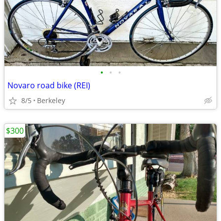
•
•
•
Novaro road bike (REI)
8/5
Berkeley
$300