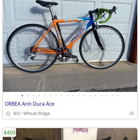
•
•
•
•
•
•
•
•
•
•
•
•
•
•
•
•
•
•
ORBEA Arin Dura Ace
8/5
Wheat Ridge
$450