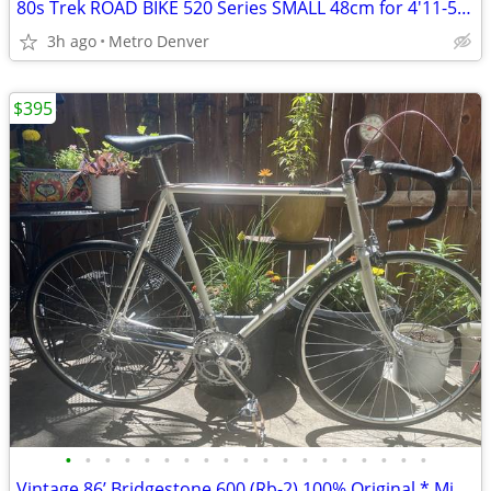
80s Trek ROAD BIKE 520 Series SMALL 48cm for 4'11-5'3 Heights TUNED UP
3h ago
Metro Denver
$395
•
•
•
•
•
•
•
•
•
•
•
•
•
•
•
•
•
•
•
Vintage 86’ Bridgestone 600 (Rb-2) 100% Original * Mint!!!