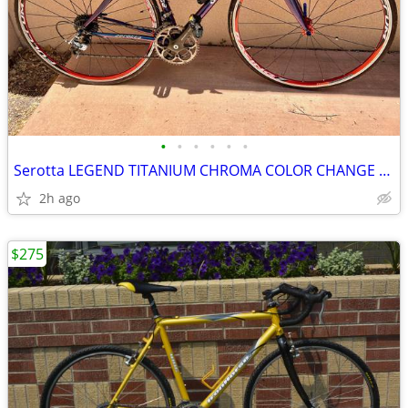
•
•
•
•
•
•
Serotta LEGEND TITANIUM CHROMA COLOR CHANGE CARBON CAMPAGNOLO RECORD
2h ago
$275