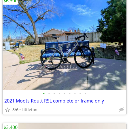
$6,300
•
•
•
•
•
•
•
•
•
2021 Moots Routt RSL complete or frame only
8/6
Littleton
$3,400