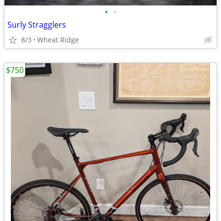
•
•
Surly Stragglers
8/3
Wheat Ridge
$750