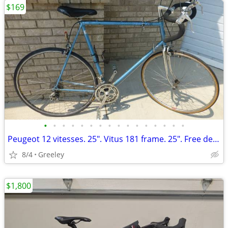
$169
•
•
•
•
•
•
•
•
•
•
•
•
•
•
•
•
Peugeot 12 vitesses. 25". Vitus 181 frame. 25". Free delivery.
8/4
Greeley
$1,800