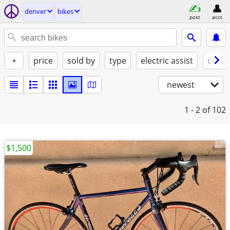
denver
bikes
post
acct
+
price
sold by
type
electric assist
condi
newest
1 - 2
of 102
$1,500