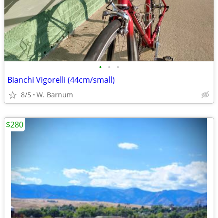
•
•
•
Bianchi Vigorelli (44cm/small)
8/5
W. Barnum
$280