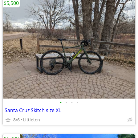
$5,500
•
•
•
•
Santa Cruz Skitch size XL
8/6
Littleton