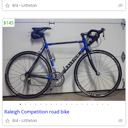
8/4
Littleton
$145
•
•
•
•
•
•
•
•
•
•
•
•
•
•
•
•
•
•
Raleigh Competition road bike
8/4
Littleton