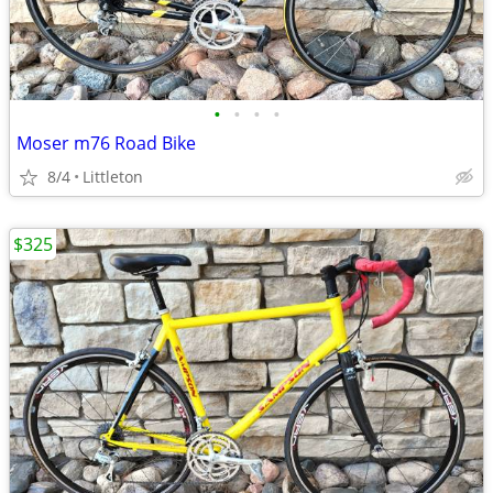
•
•
•
•
Moser m76 Road Bike
8/4
Littleton
$325