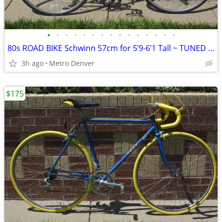
•
•
•
•
•
•
•
•
•
•
•
•
•
•
•
80s ROAD BIKE Schwinn 57cm for 5’9-6’1 Tall ~ TUNED UP RIDE READY!
3h ago
Metro Denver
$175