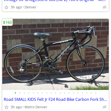
3h ago
Denver
$160
•
•
•
•
•
•
•
•
•
•
•
•
•
•
•
•
•
•
•
Road SMALL KIDS Felt Jr F24 Road Bike Carbon Fork Shimano ~ TUNED UP!
3h ago
Metro Denver