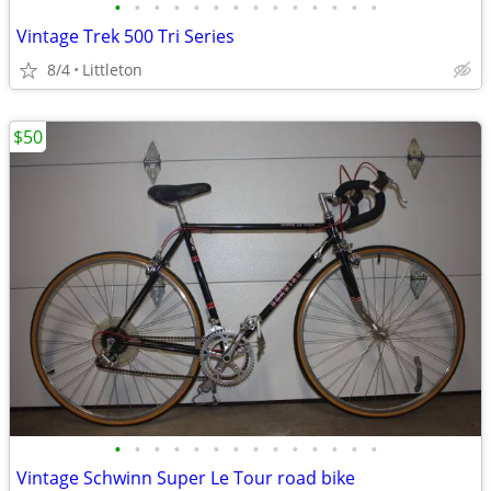
•
•
•
•
•
•
•
•
•
•
•
•
•
•
Vintage Trek 500 Tri Series
8/4
Littleton
$50
•
•
•
•
•
•
•
•
•
•
•
•
•
•
Vintage Schwinn Super Le Tour road bike