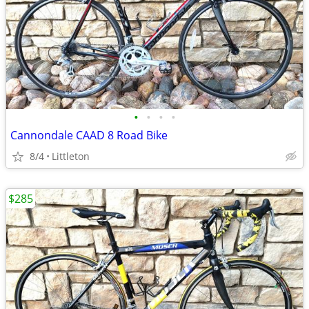
•
•
•
•
Cannondale CAAD 8 Road Bike
8/4
Littleton
$285