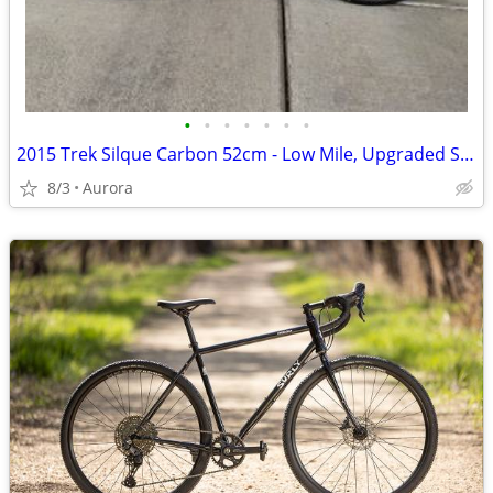
•
•
•
•
•
•
•
2015 Trek Silque Carbon 52cm - Low Mile, Upgraded Shimano Ultegra Di2
8/3
Aurora