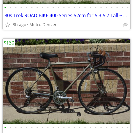
•
•
•
•
•
•
•
•
•
•
•
•
•
•
•
•
•
•
•
•
•
•
•
•
80s Trek ROAD BIKE 400 Series 52cm for 5'3-5'7 Tall ~ BLUE YELLOW!
3h ago
Metro Denver
$130
•
•
•
•
•
•
•
•
•
•
•
•
•
•
•
•
•
•
•
•
•
•
•
•