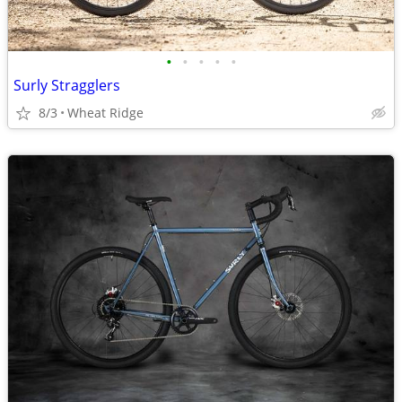
•
•
•
•
•
Surly Stragglers
8/3
Wheat Ridge